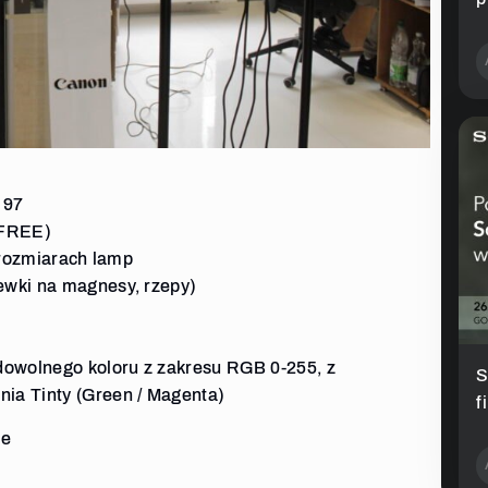
 97
 FREE)
 rozmiarach lamp
ewki na magnesy, rzepy)
owolnego koloru z zakresu RGB 0-255, z
S
ia Tinty (Green / Magenta)
f
ie