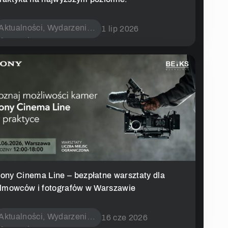
Aktualności
,
Wydarzenia i
1 lip 2026
Promocje
ony Cinema Line – bezpłatne warsztaty dla
ilmowców i fotografów w Warszawie
Aktualności
,
Wydarzenia i
16 cze 2026