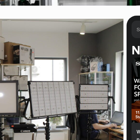
N
W
p