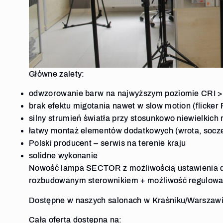
Główne zalety:
odwzorowanie barw na najwyższym poziomie CRI >
brak efektu migotania nawet w slow motion (flicker
silny strumień światła przy stosunkowo niewielkich
łatwy montaż elementów dodatkowych (wrota, socz
Polski producent – serwis na terenie kraju
solidne wykonanie
Nowość lampa SECTOR z możliwością ustawienia d
rozbudowanym sterownikiem + możliwość regulowan
Dostępne w naszych salonach w Kraśniku/Warszaw
Cała oferta dostępna na: