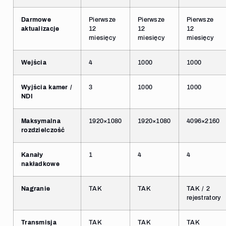
Darmowe
Pierwsze
Pierwsze
Pierwsze
aktualizacje
12
12
12
miesięcy
miesięcy
miesięcy
Wejścia
4
1000
1000
Wyjścia kamer /
3
1000
1000
NDI
Maksymalna
1920×1080
1920×1080
4096×2160
rozdzielczość
Kanały
1
4
4
nakładkowe
Nagranie
TAK
TAK
TAK / 2
rejestratory
Transmisja
TAK
TAK
TAK