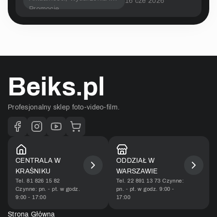
16 cze 2026
Promocje
Beiks.pl
Profesjonalny sklep foto-video-film.
CENTRALA W
ODDZIAŁ W
KRAŚNIKU
WARSZAWIE​
Tel. 81 826 15 82
Tel. 22 891 13 73 Czynne:
Czynne: pn. - pt. w godz.
pn. - pt. w godz. 9:00 -
9:00 - 17:00
17:00​
Strona Główna