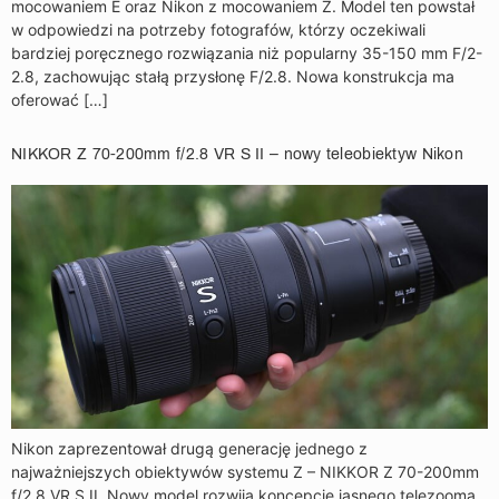
mocowaniem E oraz Nikon z mocowaniem Z. Model ten powstał
w odpowiedzi na potrzeby fotografów, którzy oczekiwali
bardziej poręcznego rozwiązania niż popularny 35-150 mm F/2-
2.8, zachowując stałą przysłonę F/2.8. Nowa konstrukcja ma
oferować […]
NIKKOR Z 70-200mm f/2.8 VR S II – nowy teleobiektyw Nikon
Nikon zaprezentował drugą generację jednego z
najważniejszych obiektywów systemu Z – NIKKOR Z 70-200mm
f/2.8 VR S II. Nowy model rozwija koncepcję jasnego telezooma