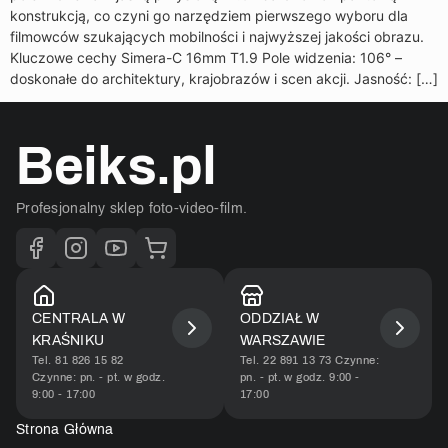
konstrukcją, co czyni go narzędziem pierwszego wyboru dla
filmowców szukających mobilności i najwyższej jakości obrazu.
Kluczowe cechy Simera-C 16mm T1.9 Pole widzenia: 106° –
doskonałe do architektury, krajobrazów i scen akcji. Jasność: […]
Beiks.pl
Profesjonalny sklep foto-video-film.
CENTRALA W
ODDZIAŁ W
KRAŚNIKU
WARSZAWIE​
Tel. 81 826 15 82
Tel. 22 891 13 73 Czynne:
Czynne: pn. - pt. w godz.
pn. - pt. w godz. 9:00 -
9:00 - 17:00
17:00​
Strona Główna